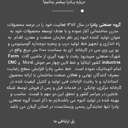
درباره پـادرا بیشتر بدانیم!
گروه صنعتی پادرا
در سال ۱۳۸۶ فعالیت خود را در عرصه محصولات
مدرن ساختمانی آغاز نموده و با هدف توسعه محصولات خود به
عنوان تولید کننده انبوه زیر نظر سازمان صنعت و معدن، اقدام به
راه اندازي و تجهیز خط تولید درب و پنجره دوجداره آلومینیومی و
یو پی وي سی در کارخانه اي به مساحت ۲۰۰۰ متر مربع واقع در
شهرك صنعتی سپیدرود رشت با بهره گیري از ماشین آلات
Form
industrie
کشور ایتالیا و خط لاین چهار سر جوش Mural و
CNC
تمام اتوماتیک نموده است. خط مشی پادرا افزایش سطح رضایت
مصرف کنندگان نهایی و فعالان صنعت ساختمان با ارائه محصول
استاندارد و با رعایت الزامات فنی تولید و کنترل کیفیت شده در
کارخانه مرکزي، چابکی در خدمات قبل و پس از فروش توسط شبکه
عاملین در سراسر کشور و تحقق این دو مهم با قیمت مناسب و
بهینه شده در تولید انبوه می باشد،لازم به ذکر است گروه صنعتی
پادرا تنها نمایندگی رسمی ویستابست در استان گیلان می باشد.
پل ارتباطی ما