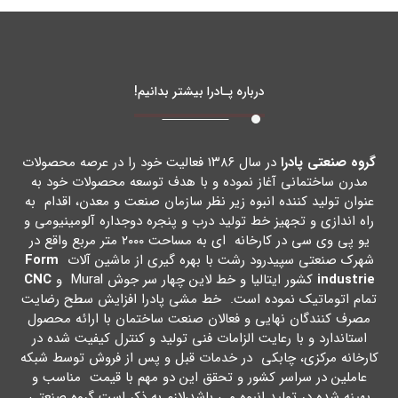
درباره پـادرا بیشتر بدانیم!
گروه صنعتی پادرا
در سال ۱۳۸۶ فعالیت خود را در عرصه محصولات
مدرن ساختمانی آغاز نموده و با هدف توسعه محصولات خود به
عنوان تولید کننده انبوه زیر نظر سازمان صنعت و معدن، اقدام به
راه اندازي و تجهیز خط تولید درب و پنجره دوجداره آلومینیومی و
یو پی وي سی در کارخانه اي به مساحت ۲۰۰۰ متر مربع واقع در
شهرك صنعتی سپیدرود رشت با بهره گیري از ماشین آلات
Form
industrie
کشور ایتالیا و خط لاین چهار سر جوش Mural و
CNC
تمام اتوماتیک نموده است. خط مشی پادرا افزایش سطح رضایت
مصرف کنندگان نهایی و فعالان صنعت ساختمان با ارائه محصول
استاندارد و با رعایت الزامات فنی تولید و کنترل کیفیت شده در
کارخانه مرکزي، چابکی در خدمات قبل و پس از فروش توسط شبکه
عاملین در سراسر کشور و تحقق این دو مهم با قیمت مناسب و
بهینه شده در تولید انبوه می باشد،لازم به ذکر است گروه صنعتی