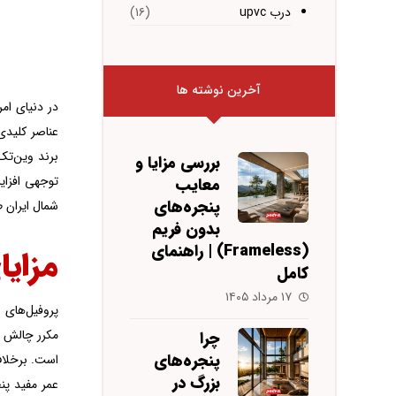
درب upvc
(۱۶)
آخرین نوشته ها
در دنیای امر
بررسی مزایا و
توجهی افزای
معایب
پنجره‌های
شمال ایران 
بدون فریم
(Frameless) | راهنمای
مزایا
کامل
۱۷ مرداد ۱۴۰۵
مکرر چالش ا
چرا
پنجره‌های
است. برخلاف
بزرگ در