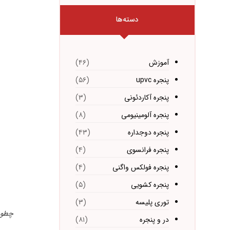
دسته‌ها
آموزش
(۴۶)
پنجره upvc
(۵۶)
پنجره آکاردئونی
(۳)
پنجره آلومینیومی
(۸)
پنجره دوجداره
(۴۳)
پنجره فرانسوی
(۴)
پنجره فولکس واگنی
(۴)
پنجره کشویی
(۵)
توری پلیسه
(۳)
چطور 
در و پنجره
(۸۱)