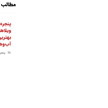
مطالب م
پنجره
ویلاها
بهترین
آب‌وه
پنجره