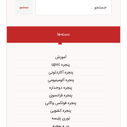
جستجو
دسته‌ها
آموزش
پنجره upvc
پنجره آکاردئونی
پنجره آلومینیومی
پنجره دوجداره
پنجره فرانسوی
پنجره فولکس واگنی
پنجره کشویی
توری پلیسه
در و پنجره