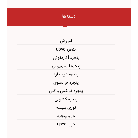
دسته‌ها
آموزش
پنجره upvc
پنجره آکاردئونی
پنجره آلومینیومی
پنجره دوجداره
پنجره فرانسوی
پنجره فولکس واگنی
پنجره کشویی
توری پلیسه
در و پنجره
درب upvc