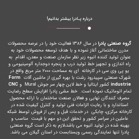
درباره پـادرا بیشتر بدانیم!
گروه صنعتی پادرا
در سال ۱۳۸۶ فعالیت خود را در عرصه محصولات
مدرن ساختمانی آغاز نموده و با هدف توسعه محصولات خود به
عنوان تولید کننده انبوه زیر نظر سازمان صنعت و معدن، اقدام به
راه اندازي و تجهیز خط تولید درب و پنجره دوجداره آلومینیومی و
یو پی وي سی در کارخانه اي به مساحت ۲۰۰۰ متر مربع واقع در
شهرك صنعتی سپیدرود رشت با بهره گیري از ماشین آلات
Form
industrie
کشور ایتالیا و خط لاین چهار سر جوش Mural و
CNC
تمام اتوماتیک نموده است. خط مشی پادرا افزایش سطح رضایت
مصرف کنندگان نهایی و فعالان صنعت ساختمان با ارائه محصول
استاندارد و با رعایت الزامات فنی تولید و کنترل کیفیت شده در
کارخانه مرکزي، چابکی در خدمات قبل و پس از فروش توسط شبکه
عاملین در سراسر کشور و تحقق این دو مهم با قیمت مناسب و
بهینه شده در تولید انبوه می باشد،لازم به ذکر است گروه صنعتی
پادرا تنها نمایندگی رسمی ویستابست در استان گیلان می باشد.