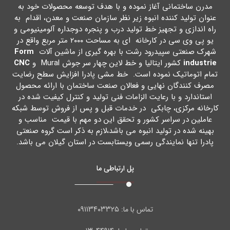
مدرن ساختمانی آغاز نموده و با هدف توسعه محصولات خود به
عنوان تولید کننده انبوه زیر نظر سازمان صنعت و معدن، اقدام به
راه اندازي و تجهیز خط تولید درب و پنجره دوجداره آلومینیومی و
یو پی وي سی در کارخانه اي به مساحت ۲۰۰۰ متر مربع واقع در
شهرك صنعتی سپیدرود رشت با بهره گیري از ماشین آلات
Form
industrie
کشور ایتالیا و خط لاین چهار سر جوش Mural و
CNC
تمام اتوماتیک نموده است. خط مشی پادرا افزایش سطح رضایت
مصرف کنندگان نهایی و فعالان صنعت ساختمان با ارائه محصول
استاندارد و با رعایت الزامات فنی تولید و کنترل کیفیت شده در
کارخانه مرکزي، چابکی در خدمات قبل و پس از فروش توسط شبکه
عاملین در سراسر کشور و تحقق این دو مهم با قیمت مناسب و
بهینه شده در تولید انبوه می باشد،لازم به ذکر است گروه صنعتی
پادرا تنها نمایندگی رسمی ویستابست در استان گیلان می باشد.
پل ارتباطی ما
۰۹۱۱۳۴۰۳۳۲۵
تماس با ما: