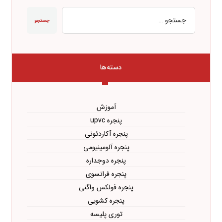
جستجو
دسته‌ها
آموزش
پنجره upvc
پنجره آکاردئونی
پنجره آلومینیومی
پنجره دوجداره
پنجره فرانسوی
پنجره فولکس واگنی
پنجره کشویی
توری پلیسه