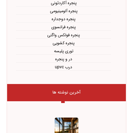
پنجره آکاردئونی
پنجره آلومینیومی
پنجره دوجداره
پنجره فرانسوی
پنجره فولکس واگنی
پنجره کشویی
توری پلیسه
در و پنجره
درب upvc
آخرین نوشته ها