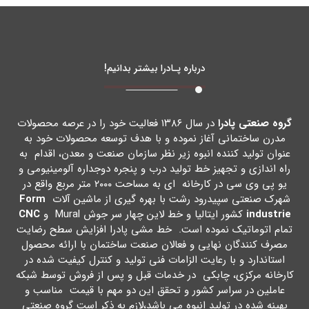
درباره پـادرا بیشتر بدانیم!
گروه صنعتی پادرا
در سال ۱۳۸۶ فعالیت خود را در عرصه محصولات
مدرن ساختمانی آغاز نموده و با هدف توسعه محصولات خود به
عنوان تولید کننده انبوه زیر نظر سازمان صنعت و معدن، اقدام به
راه اندازي و تجهیز خط تولید درب و پنجره دوجداره آلومینیومی و
یو پی وي سی در کارخانه اي به مساحت ۲۰۰۰ متر مربع واقع در
شهرك صنعتی سپیدرود رشت با بهره گیري از ماشین آلات
Form
industrie
کشور ایتالیا و خط لاین چهار سر جوش Mural و
CNC
تمام اتوماتیک نموده است. خط مشی پادرا افزایش سطح رضایت
مصرف کنندگان نهایی و فعالان صنعت ساختمان با ارائه محصول
استاندارد و با رعایت الزامات فنی تولید و کنترل کیفیت شده در
کارخانه مرکزي، چابکی در خدمات قبل و پس از فروش توسط شبکه
عاملین در سراسر کشور و تحقق این دو مهم با قیمت مناسب و
بهینه شده در تولید انبوه می باشد،لازم به ذکر است گروه صنعتی