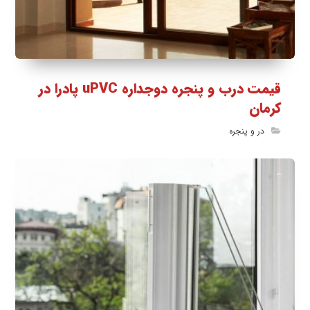
قیمت درب و پنجره دوجداره uPVC پادرا در
کرمان
در و پنجره