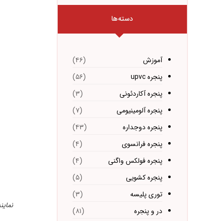
دسته‌ها
آموزش
(۴۶)
پنجره upvc
(۵۶)
پنجره آکاردئونی
(۳)
پنجره آلومینیومی
(۷)
پنجره دوجداره
(۴۳)
پنجره فرانسوی
(۴)
پنجره فولکس واگنی
(۴)
پنجره کشویی
(۵)
توری پلیسه
(۳)
نمای
در و پنجره
(۸۱)