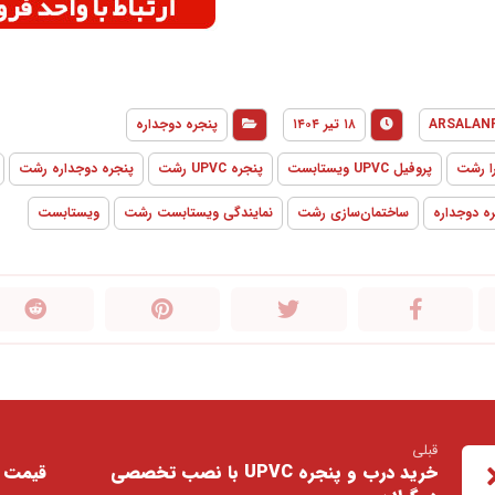
ARSALAN
۱۸ تیر ۱۴۰۴
پنجره دوجداره
را رشت
پروفیل UPVC ویستابست
پنجره UPVC رشت
پنجره دوجداره رشت
ه دوجداره
ساختمان‌سازی رشت
نمایندگی ویستابست رشت
ویستابست
قبلی
خرید درب و پنجره UPVC با نصب تخصصی
قیمت د