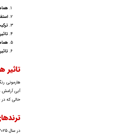
هماهن
استفا
ترکیب
تاثیر 
هماهن
تاثیر
تاثیر ه
هارمونی رنگ
آبی آرامش می
حالی که در 
ترندهای هارم