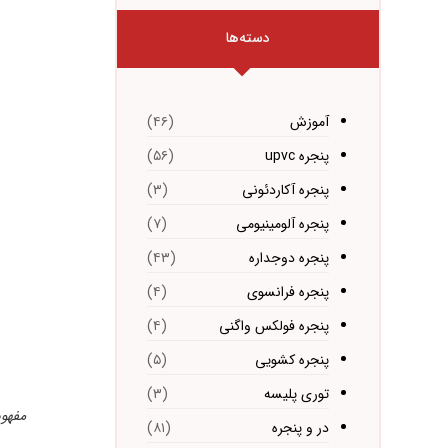
دسته‌ها
آموزش
(۴۶)
پنجره upvc
(۵۶)
پنجره آکاردئونی
(۳)
پنجره آلومینیومی
(۷)
پنجره دوجداره
(۴۳)
پنجره فرانسوی
(۴)
پنجره فولکس واگنی
(۴)
پنجره کشویی
(۵)
توری پلیسه
(۳)
مفهوم
در و پنجره
(۸۱)