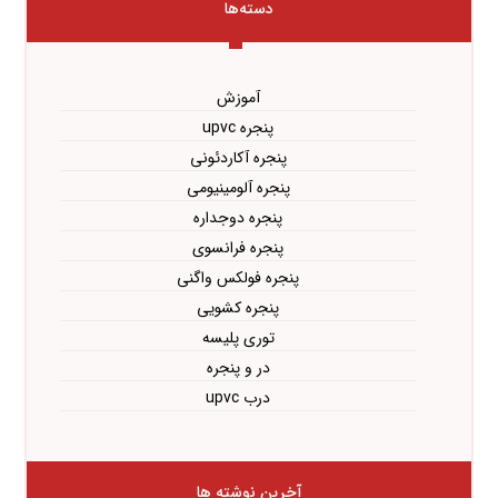
دسته‌ها
آموزش
پنجره upvc
پنجره آکاردئونی
پنجره آلومینیومی
پنجره دوجداره
پنجره فرانسوی
پنجره فولکس واگنی
پنجره کشویی
توری پلیسه
در و پنجره
درب upvc
آخرین نوشته ها