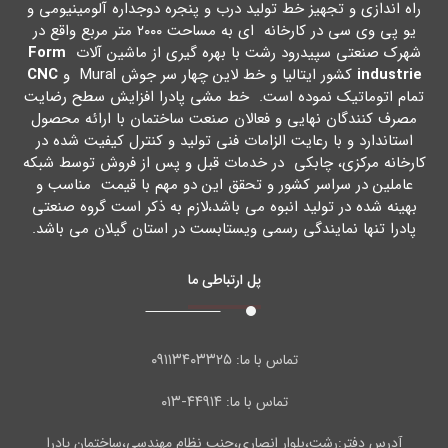
راه اندازي و تجهیز خط تولید درب و پنجره دوجداره آلومینیومی و
یو پی وي سی در کارخانه اي به مساحت ۲۰۰۰ متر مربع واقع در
شهرك صنعتی سپیدرود رشت با بهره گیري از ماشین آلات
Form
industrie
کشور ایتالیا و خط لاین چهار سر جوش Mural و
CNC
تمام اتوماتیک نموده است. خط مشی پادرا افزایش سطح رضایت
مصرف کنندگان نهایی و فعالان صنعت ساختمان با ارائه محصول
استاندارد و با رعایت الزامات فنی تولید و کنترل کیفیت شده در
کارخانه مرکزي، چابکی در خدمات قبل و پس از فروش توسط شبکه
عاملین در سراسر کشور و تحقق این دو مهم با قیمت مناسب و
بهینه شده در تولید انبوه می باشد،لازم به ذکر است گروه صنعتی
پادرا تنها نمایندگی رسمی ویستابست در استان گیلان می باشد.
پل ارتباطی ما
۰۹۱۱۳۴۰۳۳۲۵
تماس با ما:
۴۴۹۱۴-۰۱۳
تماس با ما:
آدرس دفتر:رشت،بلوار انصاری،جنب نظام مهندسی،ساختمان پادرا