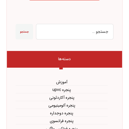
جستجو
دسته‌ها
آموزش
پنجره upvc
پنجره آکاردئونی
پنجره آلومینیومی
پنجره دوجداره
پنجره فرانسوی
پنجره فولکس واگنی