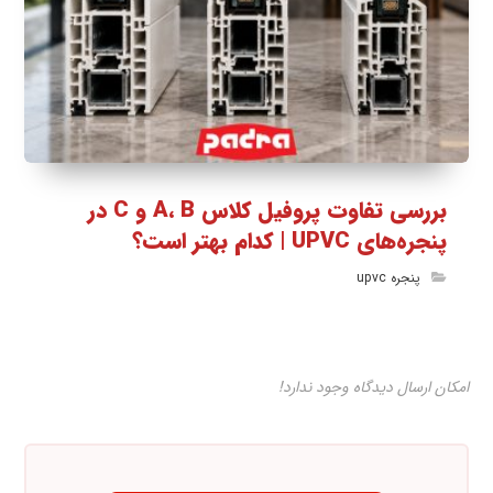
بررسی تفاوت پروفیل کلاس A، B و C در
پنجره‌های UPVC | کدام بهتر است؟
پنجره upvc
امکان ارسال دیدگاه وجود ندارد!