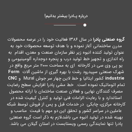
درباره پـادرا بیشتر بدانیم!
گروه صنعتی پادرا
در سال ۱۳۸۶ فعالیت خود را در عرصه محصولات
مدرن ساختمانی آغاز نموده و با هدف توسعه محصولات خود به
عنوان تولید کننده انبوه زیر نظر سازمان صنعت و معدن، اقدام به
راه اندازي و تجهیز خط تولید درب و پنجره دوجداره آلومینیومی و
یو پی وي سی در کارخانه اي به مساحت ۲۰۰۰ متر مربع واقع در
شهرك صنعتی سپیدرود رشت با بهره گیري از ماشین آلات
Form
industrie
کشور ایتالیا و خط لاین چهار سر جوش Mural و
CNC
تمام اتوماتیک نموده است. خط مشی پادرا افزایش سطح رضایت
مصرف کنندگان نهایی و فعالان صنعت ساختمان با ارائه محصول
استاندارد و با رعایت الزامات فنی تولید و کنترل کیفیت شده در
کارخانه مرکزي، چابکی در خدمات قبل و پس از فروش توسط شبکه
عاملین در سراسر کشور و تحقق این دو مهم با قیمت مناسب و
بهینه شده در تولید انبوه می باشد،لازم به ذکر است گروه صنعتی
پادرا تنها نمایندگی رسمی ویستابست در استان گیلان می باشد.