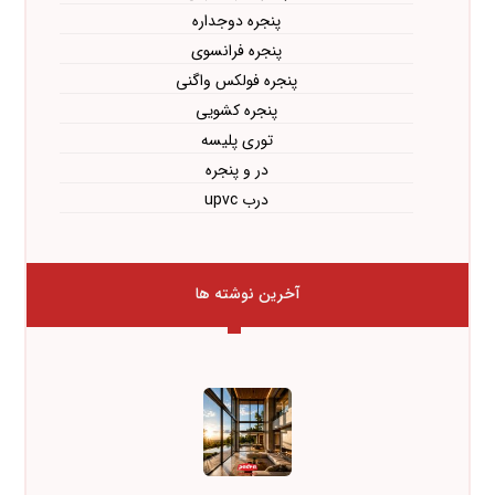
پنجره دوجداره
پنجره فرانسوی
پنجره فولکس واگنی
پنجره کشویی
توری پلیسه
در و پنجره
درب upvc
آخرین نوشته ها