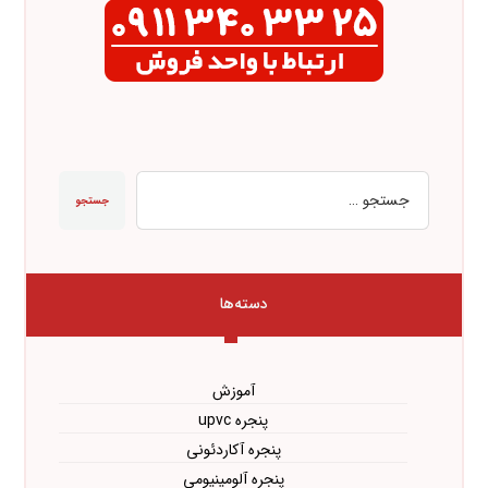
جستجو
دسته‌ها
آموزش
پنجره upvc
پنجره آکاردئونی
پنجره آلومینیومی