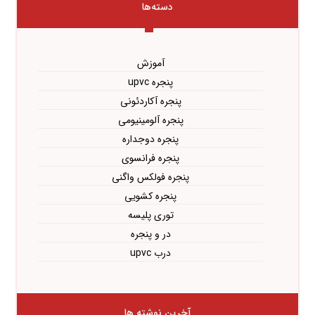
دسته‌ها
آموزش
پنجره upvc
پنجره آکاردئونی
پنجره آلومینیومی
پنجره دوجداره
پنجره فرانسوی
پنجره فولکس واگنی
پنجره کشویی
توری پلیسه
در و پنجره
درب upvc
آخرین نوشته ها