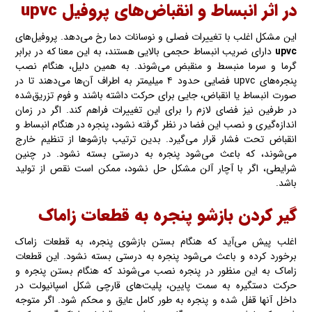
در اثر انبساط و انقباض‌های پروفیل upvc
این مشکل اغلب با تغییرات فصلی و نوسانات دما رخ می‌دهد. پروفیل‌های
upvc
دارای ضریب انبساط حجمی بالایی هستند، به این معنا که در برابر
گرما و سرما منبسط و منقبض می‌شوند. به همین دلیل، هنگام نصب
پنجره‌های upvc فضایی حدود ۴ میلیمتر به اطراف آن‌ها می‌دهند تا در
صورت انبساط یا انقباض، جایی برای حرکت داشته باشند و فوم تزریق‌شده
در طرفین نیز فضای لازم را برای این تغییرات فراهم کند. اگر در زمان
اندازه‌گیری و نصب این فضا در نظر گرفته‌ نشود، پنجره در هنگام انبساط و
انقباض تحت فشار قرار می‌گیرد. بدین ترتیب بازشوها از تنظیم خارج
می‌شوند، که باعث می‌شود پنجره به درستی بسته‌ نشود. در چنین
شرایطی، اگر با آچار آلن مشکل حل نشود، ممکن است نقص از تولید
باشد.
گیر کردن بازشو پنجره به قطعات زاماک
اغلب پیش می‌آید که هنگام بستن‌ بازشوی پنجره، به قطعات زاماک
برخورد کرده و باعث می‌شود پنجره به درستی بسته‌‌‌ نشود. این قطعات
زاماک به این منظور در پنجره نصب می‌شوند که هنگام بستن‌‌ پنجره و
حرکت دستگیره به سمت پایین، پلیت‌های قارچی شکل اسپانیولت در
داخل آنها قفل شده‌ و پنجره به طور کامل عایق و محکم شود. اگر متوجه