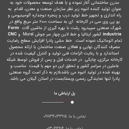
مدرن ساختمانی آغاز نموده و با هدف توسعه محصولات خود به
عنوان تولید کننده انبوه زیر نظر سازمان صنعت و معدن، اقدام به
راه اندازي و تجهیز خط تولید درب و پنجره دوجداره آلومینیومی و
یو پی وي سی در کارخانه اي به مساحت ۲۰۰۰ متر مربع واقع در
شهرك صنعتی سپیدرود رشت با بهره گیري از ماشین آلات
Form
industrie
کشور ایتالیا و خط لاین چهار سر جوش Mural و
CNC
تمام اتوماتیک نموده است. خط مشی پادرا افزایش سطح رضایت
مصرف کنندگان نهایی و فعالان صنعت ساختمان با ارائه محصول
استاندارد و با رعایت الزامات فنی تولید و کنترل کیفیت شده در
کارخانه مرکزي، چابکی در خدمات قبل و پس از فروش توسط شبکه
عاملین در سراسر کشور و تحقق این دو مهم با قیمت مناسب و
بهینه شده در تولید انبوه می باشد،لازم به ذکر است گروه صنعتی
پادرا تنها نمایندگی رسمی ویستابست در استان گیلان می باشد.
پل ارتباطی ما
۰۹۱۱۳۴۰۳۳۲۵
تماس با ما:
۴۴۹۱۴-۰۱۳
تماس با ما: