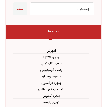
جستجو
دسته‌ها
آموزش
پنجره upvc
پنجره آکاردئونی
پنجره آلومینیومی
پنجره دوجداره
پنجره فرانسوی
پنجره فولکس واگنی
پنجره کشویی
توری پلیسه