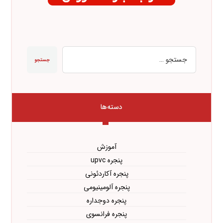
جستجو
دسته‌ها
آموزش
پنجره upvc
پنجره آکاردئونی
پنجره آلومینیومی
پنجره دوجداره
پنجره فرانسوی