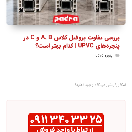
بررسی تفاوت پروفیل کلاس A، B و C در
پنجره‌های UPVC | کدام بهتر است؟
پنجره upvc
امکان ارسال دیدگاه وجود ندارد!