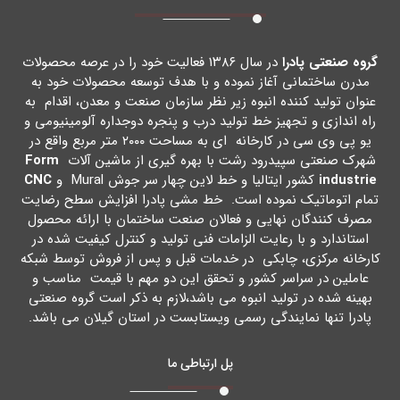
گروه صنعتی پادرا
در سال ۱۳۸۶ فعالیت خود را در عرصه محصولات
مدرن ساختمانی آغاز نموده و با هدف توسعه محصولات خود به
عنوان تولید کننده انبوه زیر نظر سازمان صنعت و معدن، اقدام به
راه اندازي و تجهیز خط تولید درب و پنجره دوجداره آلومینیومی و
یو پی وي سی در کارخانه اي به مساحت ۲۰۰۰ متر مربع واقع در
شهرك صنعتی سپیدرود رشت با بهره گیري از ماشین آلات
Form
industrie
کشور ایتالیا و خط لاین چهار سر جوش Mural و
CNC
تمام اتوماتیک نموده است. خط مشی پادرا افزایش سطح رضایت
مصرف کنندگان نهایی و فعالان صنعت ساختمان با ارائه محصول
استاندارد و با رعایت الزامات فنی تولید و کنترل کیفیت شده در
کارخانه مرکزي، چابکی در خدمات قبل و پس از فروش توسط شبکه
عاملین در سراسر کشور و تحقق این دو مهم با قیمت مناسب و
بهینه شده در تولید انبوه می باشد،لازم به ذکر است گروه صنعتی
پادرا تنها نمایندگی رسمی ویستابست در استان گیلان می باشد.
پل ارتباطی ما