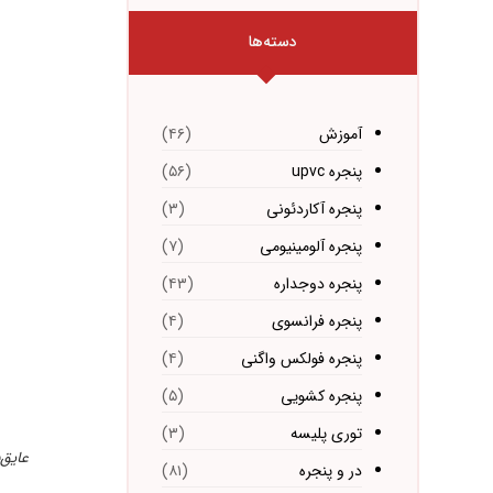
دسته‌ها
آموزش
(۴۶)
پنجره upvc
(۵۶)
پنجره آکاردئونی
(۳)
پنجره آلومینیومی
(۷)
پنجره دوجداره
(۴۳)
پنجره فرانسوی
(۴)
پنجره فولکس واگنی
(۴)
پنجره کشویی
(۵)
توری پلیسه
(۳)
عایق‌
در و پنجره
(۸۱)