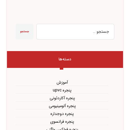
جستجو
دسته‌ها
آموزش
پنجره upvc
پنجره آکاردئونی
پنجره آلومینیومی
پنجره دوجداره
پنجره فرانسوی
پنجره فولکس واگنی