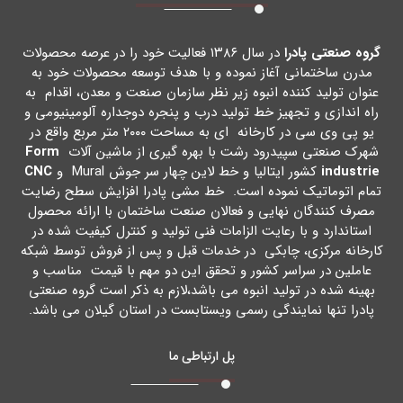
گروه صنعتی پادرا
در سال ۱۳۸۶ فعالیت خود را در عرصه محصولات
مدرن ساختمانی آغاز نموده و با هدف توسعه محصولات خود به
عنوان تولید کننده انبوه زیر نظر سازمان صنعت و معدن، اقدام به
راه اندازي و تجهیز خط تولید درب و پنجره دوجداره آلومینیومی و
یو پی وي سی در کارخانه اي به مساحت ۲۰۰۰ متر مربع واقع در
شهرك صنعتی سپیدرود رشت با بهره گیري از ماشین آلات
Form
industrie
کشور ایتالیا و خط لاین چهار سر جوش Mural و
CNC
تمام اتوماتیک نموده است. خط مشی پادرا افزایش سطح رضایت
مصرف کنندگان نهایی و فعالان صنعت ساختمان با ارائه محصول
استاندارد و با رعایت الزامات فنی تولید و کنترل کیفیت شده در
کارخانه مرکزي، چابکی در خدمات قبل و پس از فروش توسط شبکه
عاملین در سراسر کشور و تحقق این دو مهم با قیمت مناسب و
بهینه شده در تولید انبوه می باشد،لازم به ذکر است گروه صنعتی
پادرا تنها نمایندگی رسمی ویستابست در استان گیلان می باشد.
پل ارتباطی ما