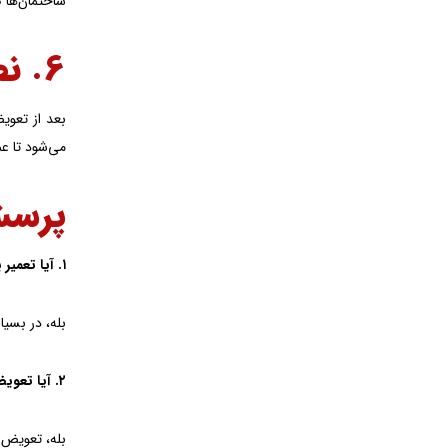
ساختمان‌ها ک
۶. نصب ایراد یابی و نگهداری
بعد از تعوی
می‌شود تا عم
پرسش
۱. آیا تعمیر یراق آلات دوجداره هزینه‌کمتری نسبت به تعویض دارد؟
بله، در بسیا
۲. آیا تعویض یراق آلات می‌تواند به بهبود عملکرد انرژی‌ای ساختمان کمک کند؟
بله، تعویض