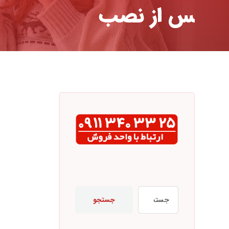
س از نصب
جستجو