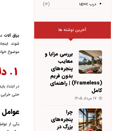
درب upvc
(۱۶)
آخرین نوشته ها
یراق آلات
علا
شوند. اینجا
موضوع خواه
بررسی مزایا و
معایب
۱. دلایل خرابی یراق آلات
پنجره‌های
بدون فریم
(Frameless) | راهنمای
در ابتدا، با
کامل
حتی خرابی نا
۱۷ مرداد ۱۴۰۵
عوامل 
چرا
پنجره‌های
یکی از عوام
بزرگ در