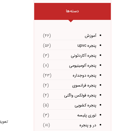
دسته‌ها
آموزش
(۴۶)
پنجره upvc
(۵۶)
پنجره آکاردئونی
(۳)
پنجره آلومینیومی
(۸)
پنجره دوجداره
(۴۳)
پنجره فرانسوی
(۴)
پنجره فولکس واگنی
(۴)
پنجره کشویی
(۵)
توری پلیسه
(۳)
تعویض
در و پنجره
(۸۱)