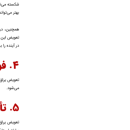
شکسته می‌تو
بهتر می‌توان
همچنین، در 
تعویض این ق
در آینده را 
۴. فواید تعویض
تعویض یراق آ
می‌شود.
۵. تأثیر تعویض بر محیط زیست
تعویض یراق 