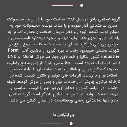
گروه صنعتی پادرا
در سال ۱۳۸۶ فعالیت خود را در عرصه محصولات
مدرن ساختمانی آغاز نموده و با هدف توسعه محصولات خود به
عنوان تولید کننده انبوه زیر نظر سازمان صنعت و معدن، اقدام به
راه اندازي و تجهیز خط تولید درب و پنجره دوجداره آلومینیومی و
یو پی وي سی در کارخانه اي به مساحت ۲۰۰۰ متر مربع واقع در
شهرك صنعتی سپیدرود رشت با بهره گیري از ماشین آلات
Form
industrie
کشور ایتالیا و خط لاین چهار سر جوش Mural و
CNC
تمام اتوماتیک نموده است. خط مشی پادرا افزایش سطح رضایت
مصرف کنندگان نهایی و فعالان صنعت ساختمان با ارائه محصول
استاندارد و با رعایت الزامات فنی تولید و کنترل کیفیت شده در
کارخانه مرکزي، چابکی در خدمات قبل و پس از فروش توسط شبکه
عاملین در سراسر کشور و تحقق این دو مهم با قیمت مناسب و
بهینه شده در تولید انبوه می باشد،لازم به ذکر است گروه صنعتی
پادرا تنها نمایندگی رسمی ویستابست در استان گیلان می باشد.
پل ارتباطی ما