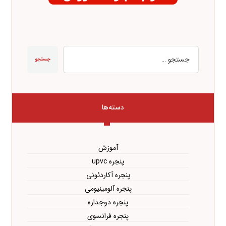
جستجو
دسته‌ها
آموزش
پنجره upvc
پنجره آکاردئونی
پنجره آلومینیومی
پنجره دوجداره
پنجره فرانسوی