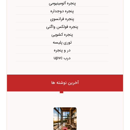
پنجره آلومینیومی
پنجره دوجداره
پنجره فرانسوی
پنجره فولکس واگنی
پنجره کشویی
توری پلیسه
در و پنجره
درب upvc
آخرین نوشته ها