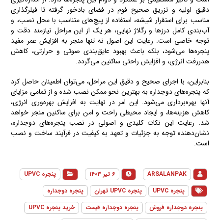
دقیق اولیه و تزریق صحیح فوم در فضای بادخور گرفته تا فیلرگذاری
مناسب برای استقرار شیشه، استفاده از پیچ‌های متناسب با محل نصب، و
آب‌بندی کامل درزها و رگلاژ نهایی، هر یک از این مراحل نیازمند دقت و
توجه خاصی است. رعایت این اصول نه تنها منجر به افزایش عمر مفید
پنجره‌ها می‌شود، بلکه باعث بهبود عایق‌بندی صوتی و حرارتی، کاهش
هدررفت انرژی، و افزایش راحتی ساکنین می‌گردد.
بنابراین، با اجرای صحیح و دقیق این مراحل، می‌توان اطمینان حاصل کرد
که پنجره‌های دوجداره به بهترین نحو ممکن نصب شده و از تمامی مزایای
آنها بهره‌برداری می‌شود. این امر در نهایت به افزایش بهره‌وری انرژی،
کاهش هزینه‌ها، و ایجاد محیطی راحت و امن برای ساکنین منجر خواهد
شد. رعایت این نکات کلیدی و اصولی در نصب پنجره‌های دوجداره،
نشان‌دهنده توجه به جزئیات و تعهد به کیفیت در فرآیند ساخت و نصب
است.
ARSALANPAK
۶ تیر ۱۴۰۳
پنجره UPVC
پنجره UPVC
پنجره UPVC تهران
پنجره دوجداره
پنجره دوجداره فروش
پنجره دوجداره قیمت
خرید پنجره UPVC