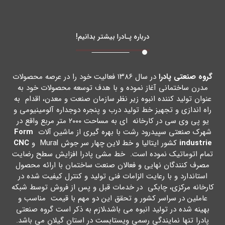
درباره پـادرا بیشتر بدانیم!
گروه صنعتی پادرا
در سال ۱۳۸۶ فعالیت خود را در عرصه محصولات
مدرن ساختمانی آغاز نموده و با هدف توسعه محصولات خود به
عنوان تولید کننده انبوه زیر نظر سازمان صنعت و معدن، اقدام به
راه اندازي و تجهیز خط تولید درب و پنجره دوجداره آلومینیومی و
یو پی وي سی در کارخانه اي به مساحت ۲۰۰۰ متر مربع واقع در
شهرك صنعتی سپیدرود رشت با بهره گیري از ماشین آلات
Form
industrie
کشور ایتالیا و خط لاین چهار سر جوش Mural و
CNC
تمام اتوماتیک نموده است. خط مشی پادرا افزایش سطح رضایت
مصرف کنندگان نهایی و فعالان صنعت ساختمان با ارائه محصول
استاندارد و با رعایت الزامات فنی تولید و کنترل کیفیت شده در
کارخانه مرکزي، چابکی در خدمات قبل و پس از فروش توسط شبکه
عاملین در سراسر کشور و تحقق این دو مهم با قیمت مناسب و
بهینه شده در تولید انبوه می باشد،لازم به ذکر است گروه صنعتی
پادرا تنها نمایندگی رسمی ویستابست در استان گیلان می باشد.