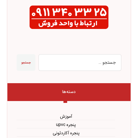
جستجو
دسته‌ها
آموزش
پنجره upvc
پنجره آکاردئونی