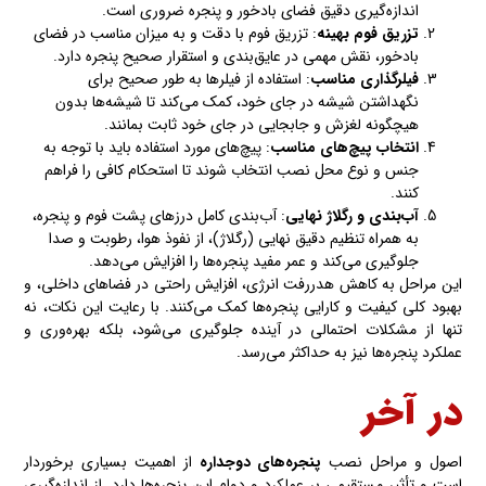
اندازه‌گیری دقیق فضای بادخور و پنجره ضروری است.
تزریق فوم بهینه
: تزریق فوم با دقت و به میزان مناسب در فضای
بادخور، نقش مهمی در عایق‌بندی و استقرار صحیح پنجره دارد.
فیلرگذاری مناسب
: استفاده از فیلرها به طور صحیح برای
نگهداشتن شیشه در جای خود، کمک می‌کند تا شیشه‌ها بدون
هیچگونه لغزش و جابجایی در جای خود ثابت بمانند.
انتخاب پیچ‌های مناسب
: پیچ‌های مورد استفاده باید با توجه به
جنس و نوع محل نصب انتخاب شوند تا استحکام کافی را فراهم
کنند.
آب‌بندی و رگلاژ نهایی
: آب‌بندی کامل درزهای پشت فوم و پنجره،
به همراه تنظیم دقیق نهایی (رگلاژ)، از نفوذ هوا، رطوبت و صدا
جلوگیری می‌کند و عمر مفید پنجره‌ها را افزایش می‌دهد.
این مراحل به کاهش هدررفت انرژی، افزایش راحتی در فضاهای داخلی، و
بهبود کلی کیفیت و کارایی پنجره‌ها کمک می‌کنند. با رعایت این نکات، نه
تنها از مشکلات احتمالی در آینده جلوگیری می‌شود، بلکه بهره‌وری و
عملکرد پنجره‌ها نیز به حداکثر می‌رسد.
در آخر
اصول و مراحل نصب
پنجره‌های دوجداره
از اهمیت بسیاری برخوردار
است و تأثیر مستقیمی بر عملکرد و دوام این پنجره‌ها دارد. از اندازه‌گیری